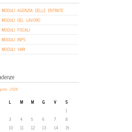
MODULI AGENZIA DELLE ENTRATE
MODULI DEL LAVORO
MODULI FISCALI
MODULI INPS
MODULI VARI
adenze
gosto 2026
L
M
M
G
V
S
1
3
4
5
6
7
8
10
11
12
13
14
15