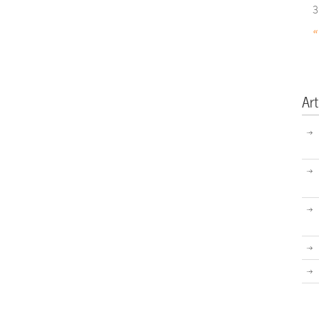
3
«
Art