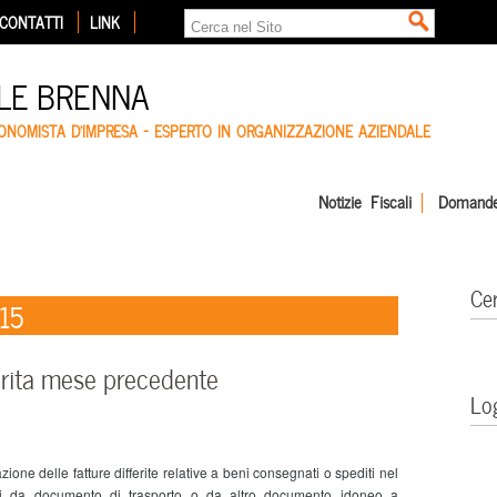
CONTATTI
LINK
LE BRENNA
CONOMISTA D'IMPRESA – ESPERTO IN ORGANIZZAZIONE AZIENDALE
Notizie Fiscali
Domande
Ce
015
ferita mese precedente
Lo
e delle fatture differite relative a beni consegnati o spediti nel
ti da documento di trasporto o da altro documento idoneo a