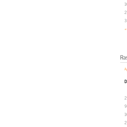
1
2
3
«
Ra
A
D
2
9
1
2