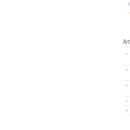
3
«
Art