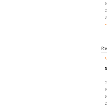
1
2
3
«
Ra
A
D
2
9
1
2