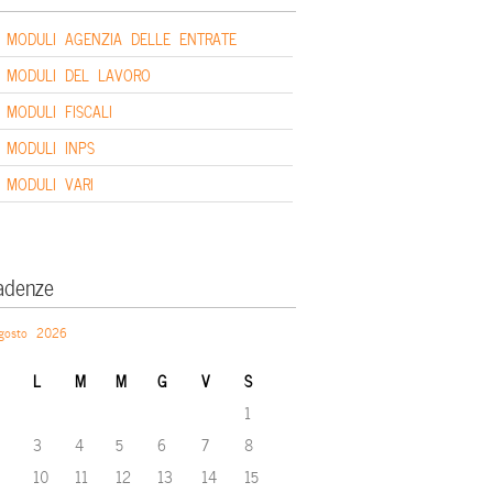
MODULI AGENZIA DELLE ENTRATE
MODULI DEL LAVORO
MODULI FISCALI
MODULI INPS
MODULI VARI
adenze
gosto 2026
L
M
M
G
V
S
1
3
4
5
6
7
8
10
11
12
13
14
15