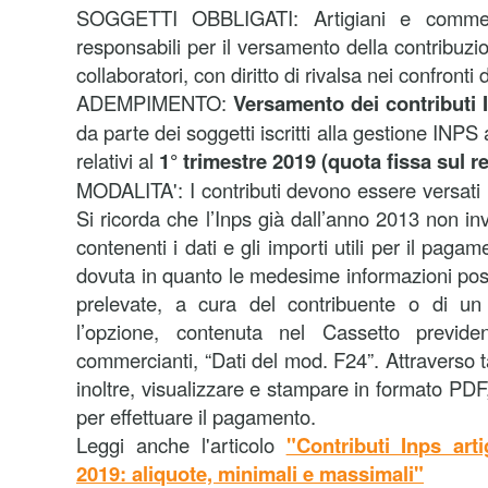
SOGGETTI OBBLIGATI: Artigiani e commerci
responsabili per il versamento della contribuzio
collaboratori, con diritto di rivalsa nei confronti d
ADEMPIMENTO:
Versamento dei contributi 
da parte dei soggetti iscritti alla gestione INPS
relativi al
1° trimestre 2019
(quota fissa sul r
MODALITA': I contributi devono essere versati 
Si ricorda che l’Inps già dall’anno 2013 non in
contenenti i dati e gli importi utili per il paga
dovuta in quanto le medesime informazioni po
prelevate, a cura del contribuente o di un
l’opzione, contenuta nel Cassetto previden
commercianti, “Dati del mod. F24”. Attraverso t
inoltre, visualizzare e stampare in formato PDF,
per effettuare il pagamento.
Leggi anche l'articolo
"Contributi Inps art
2019: aliquote, minimali e massimali"