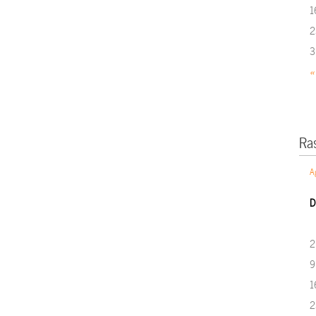
1
2
3
«
Ra
A
D
2
9
1
2