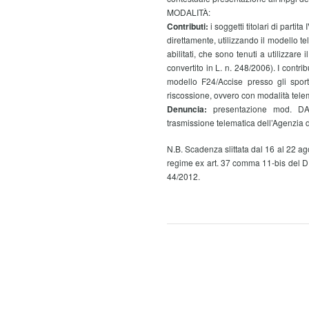
MODALITÀ:
Contributi:
i soggetti titolari di parti
direttamente, utilizzando il modello te
abilitati, che sono tenuti a utilizzar
convertito in L. n. 248/2006). I contri
modello F24/Accise presso gli sporte
riscossione, ovvero con modalità tele
Denuncia:
presentazione mod. DASM
trasmissione telematica dell’Agenzia de
N.B. Scadenza slittata dal 16 al 22 ago
regime ex art. 37 comma 11-bis del D.l
44/2012.