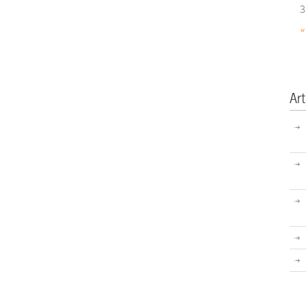
3
«
Art