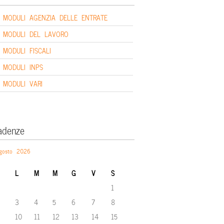
MODULI AGENZIA DELLE ENTRATE
MODULI DEL LAVORO
MODULI FISCALI
MODULI INPS
MODULI VARI
adenze
gosto 2026
L
M
M
G
V
S
1
3
4
5
6
7
8
10
11
12
13
14
15