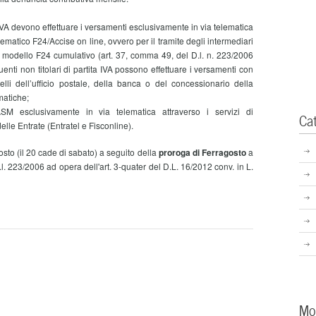
ta IVA devono effettuare i versamenti esclusivamente in via telematica
lematico F24/Accise on line, ovvero per il tramite degli intermediari
e il modello F24 cumulativo (art. 37, comma 49, del D.l. n. 223/2006
buenti non titolari di partita IVA possono effettuare i versamenti con
lli dell’ufficio postale, della banca o del concessionario della
matiche;
 esclusivamente in via telematica attraverso i servizi di
Ca
lle Entrate (Entratel e Fisconline).
sto (il 20 cade di sabato) a seguito della
proroga di Ferragosto
a
. 223/2006 ad opera dell'art. 3-quater del D.L. 16/2012 conv. in L.
Mo