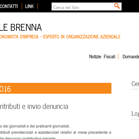
CONTATTI
LINK
LE BRENNA
CONOMISTA D'IMPRESA – ESPERTO IN ORGANIZZAZIONE AZIENDALE
Notizie Fiscali
Domande
Ce
2016
tributi e invio denuncia
Lo
i giornalisti e dei praticanti giornalisti.
uti previdenziali e assistenziali relativi al mese precedente e
lla denuncia contributiva mensile.