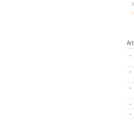
3
«
Art