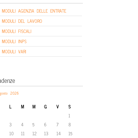
MODULI AGENZIA DELLE ENTRATE
MODULI DEL LAVORO
MODULI FISCALI
MODULI INPS
MODULI VARI
adenze
gosto 2026
L
M
M
G
V
S
1
3
4
5
6
7
8
10
11
12
13
14
15