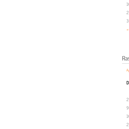
1
2
3
«
Ra
A
D
2
9
1
2