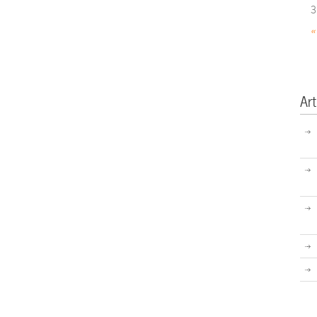
3
«
Art