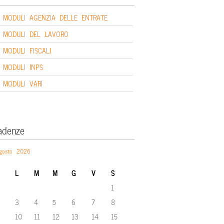
MODULI AGENZIA DELLE ENTRATE
MODULI DEL LAVORO
MODULI FISCALI
MODULI INPS
MODULI VARI
adenze
gosto 2026
L
M
M
G
V
S
1
3
4
5
6
7
8
10
11
12
13
14
15