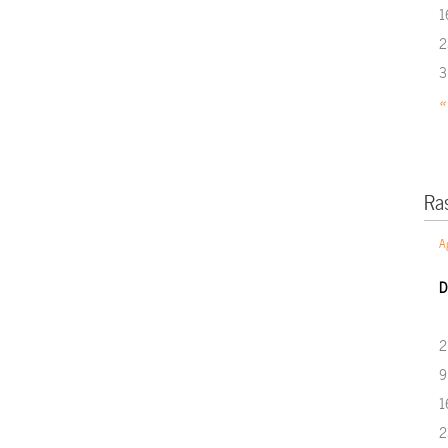
1
2
3
«
Ra
A
D
2
9
1
2