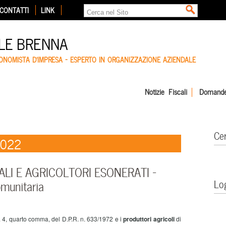
CONTATTI
LINK
LE BRENNA
CONOMISTA D'IMPRESA – ESPERTO IN ORGANIZZAZIONE AZIENDALE
Notizie Fiscali
Domande
Ce
2022
LI E AGRICOLTORI ESONERATI –
Lo
omunitaria
rt. 4, quarto comma, del D.P.R. n. 633/1972 e i
produttori agricoli
di