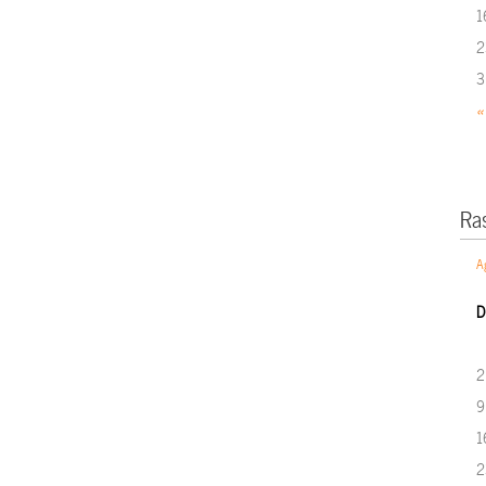
1
2
3
«
Ra
A
D
2
9
1
2