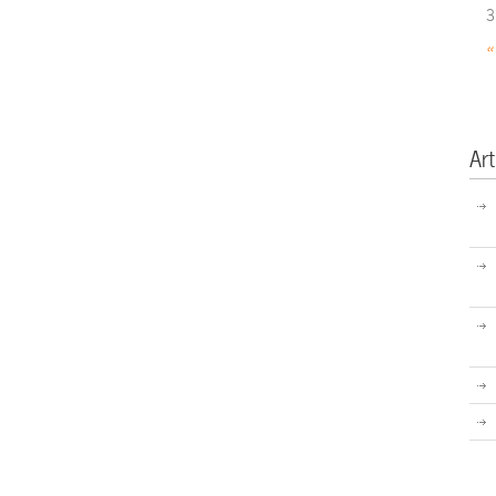
3
«
Art