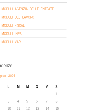
MODULI AGENZIA DELLE ENTRATE
MODULI DEL LAVORO
MODULI FISCALI
MODULI INPS
MODULI VARI
adenze
gosto 2026
L
M
M
G
V
S
1
3
4
5
6
7
8
10
11
12
13
14
15