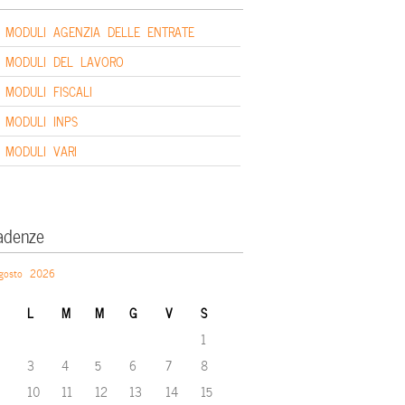
MODULI AGENZIA DELLE ENTRATE
MODULI DEL LAVORO
MODULI FISCALI
MODULI INPS
MODULI VARI
adenze
gosto 2026
L
M
M
G
V
S
1
3
4
5
6
7
8
10
11
12
13
14
15