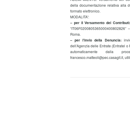
della documentazione relativa alla d
formato elettronico.
MODALITA':
– per il Versamento dei Contribut
“IT06F0200805365000400802826” – U
Roma.
– per l'invio della Denuncia:
inv
dell’Agenzia delle Entrate (Entratel o 
automaticamente dalla proc
francesco.matteoli@pec.casagit.it, utili