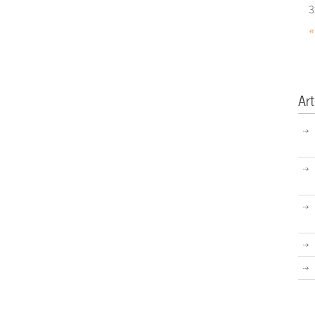
3
«
Art