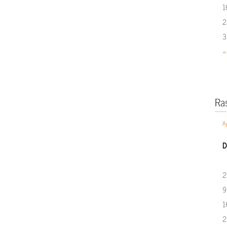
1
2
3
«
Ra
A
D
2
9
1
2