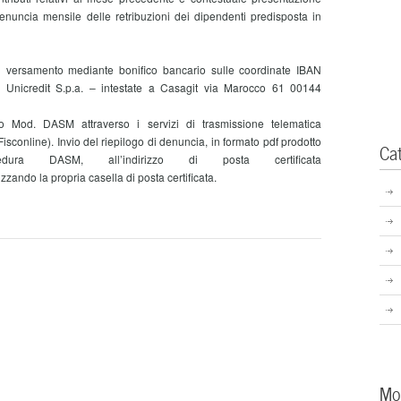
enuncia mensile delle retribuzioni dei dipendenti predisposta in
i:
versamento mediante bonifico bancario sulle coordinate IBAN
nicredit S.p.a. – intestate a Casagit via Marocco 61 00144
io Mod. DASM attraverso i servizi di trasmissione telematica
Fisconline). Invio del riepilogo di denuncia, in formato pdf prodotto
Ca
edura DASM, all’indirizzo di posta certificata
zzando la propria casella di posta certificata.
Mo