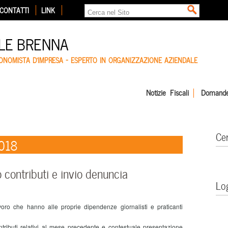
CONTATTI
LINK
LE BRENNA
CONOMISTA D'IMPRESA – ESPERTO IN ORGANIZZAZIONE AZIENDALE
Notizie Fiscali
Domande
Ce
2018
contributi e invio denuncia
Lo
ro che hanno alle proprie dipendenze giornalisti e praticanti
buti relativi al mese precedente e contestuale presentazione