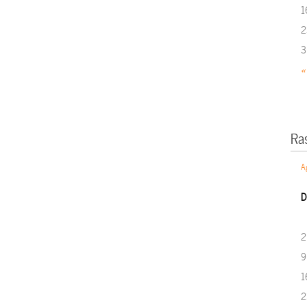
1
2
3
«
Ra
A
D
2
9
1
2