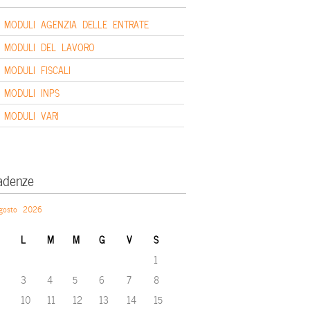
MODULI AGENZIA DELLE ENTRATE
MODULI DEL LAVORO
MODULI FISCALI
MODULI INPS
MODULI VARI
adenze
gosto 2026
L
M
M
G
V
S
1
3
4
5
6
7
8
10
11
12
13
14
15