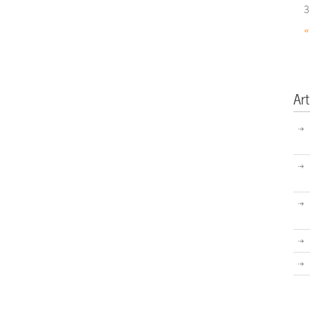
3
«
Art