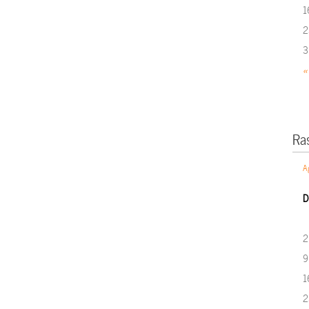
1
2
3
«
Ra
A
D
2
9
1
2