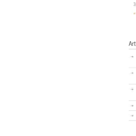
3
«
Art