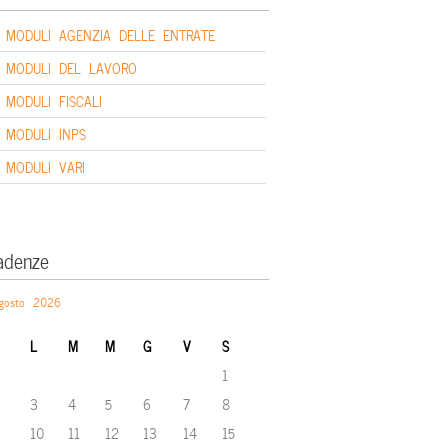
MODULI AGENZIA DELLE ENTRATE
MODULI DEL LAVORO
MODULI FISCALI
MODULI INPS
MODULI VARI
adenze
gosto 2026
L
M
M
G
V
S
1
3
4
5
6
7
8
10
11
12
13
14
15