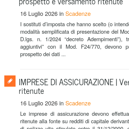
prospetto e versamento ritenute
16 Luglio 2026
in
Scadenze
I sostituti d’imposta che hanno scelto (o inten
modalità semplificata di presentazione del Mod
D.lgs. n. 1/2024 “decreto Adempimenti”), tra
aggiuntivi” con il Mod. F24/770, devono pr
prospetto dei dati ...
IMPRESE DI ASSICURAZIONE | Ve
ritenute
16 Luglio 2026
in
Scadenze
Le imprese di assicurazione devono effettua
ritenute alla fonte su redditi di capitale derivan
di polizze vita stipulate entro il 31/12/2000,