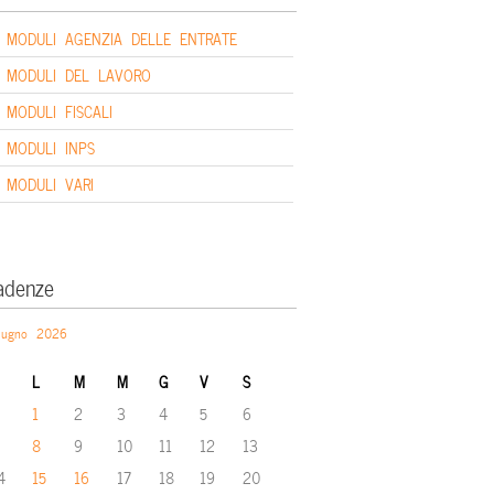
MODULI AGENZIA DELLE ENTRATE
MODULI DEL LAVORO
MODULI FISCALI
MODULI INPS
MODULI VARI
adenze
iugno 2026
L
M
M
G
V
S
1
2
3
4
5
6
8
9
10
11
12
13
4
15
16
17
18
19
20