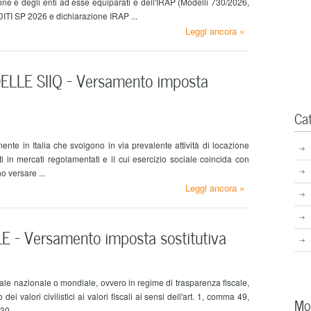
sone e degli enti ad esse equiparati e dell'IRAP (Modelli 730/2026,
TI SP 2026 e dichiarazione IRAP ...
Leggi ancora »
LLE SIIQ – Versamento imposta
Ca
mente in Italia che svolgono in via prevalente attività di locazione
ati in mercati regolamentati e il cui esercizio sociale coincida con
o versare ...
Leggi ancora »
– Versamento imposta sostitutiva
cale nazionale o mondiale, ovvero in regime di trasparenza fiscale,
ei valori civilistici ai valori fiscali ai sensi dell'art. 1, comma 49,
Mo
0 ...