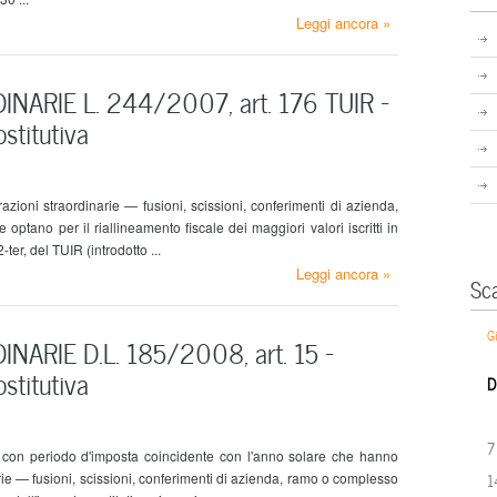
Leggi ancora »
NARIE L. 244/2007, art. 176 TUIR –
stitutiva
zioni straordinarie — fusioni, scissioni, conferimenti di azienda,
tano per il riallineamento fiscale dei maggiori valori iscritti in
ter, del TUIR (introdotto ...
Leggi ancora »
Sc
G
ARIE D.L. 185/2008, art. 15 –
stitutiva
D
7
esa con periodo d'imposta coincidente con l'anno solare che hanno
rie — fusioni, scissioni, conferimenti di azienda, ramo o complesso
1