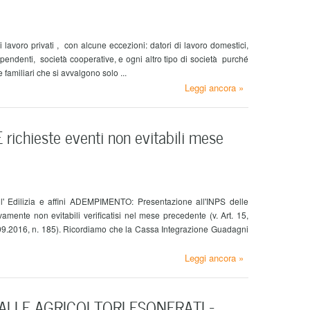
 lavoro privati , con alcune eccezioni: datori di lavoro domestici,
ipendenti, società cooperative, e ogni altro tipo di società purché
familiari che si avvalgono solo ...
Leggi ancora »
chieste eventi non evitabili mese
l' Edilizia e affini ADEMPIMENTO: Presentazione all'INPS delle
mente non evitabili verificatisi nel mese precedente (v. Art. 15,
09.2016, n. 185). Ricordiamo che la Cassa Integrazione Guadagni
Leggi ancora »
LI E AGRICOLTORI ESONERATI –