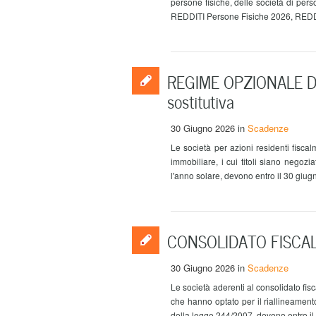
persone fisiche, delle società di per
REDDITI Persone Fisiche 2026, REDDI
REGIME OPZIONALE DE
sostitutiva
30 Giugno 2026
in
Scadenze
Le società per azioni residenti fiscal
immobiliare, i cui titoli siano negozi
l'anno solare, devono entro il 30 giugn
CONSOLIDATO FISCALE 
30 Giugno 2026
in
Scadenze
Le società aderenti al consolidato fis
che hanno optato per il riallineamento d
della legge 244/2007, devono entro il 3