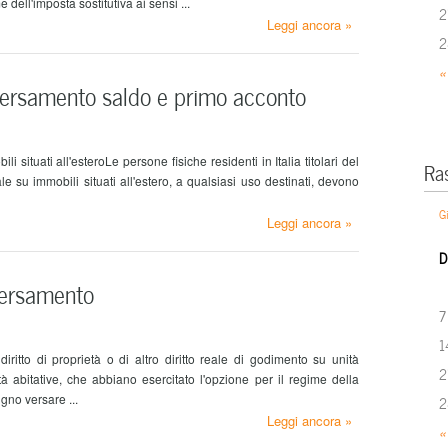
dell'imposta sostitutiva ai sensi ...
2
Leggi ancora »
2
«
ersamento saldo e primo acconto
 situati all'esteroLe persone fisiche residenti in Italia titolari del
Ra
reale su immobili situati all'estero, a qualsiasi uso destinati, devono
G
Leggi ancora »
D
ersamento
7
1
 diritto di proprietà o di altro diritto reale di godimento su unità
2
ità abitative, che abbiano esercitato l'opzione per il regime della
gno versare ...
2
Leggi ancora »
«