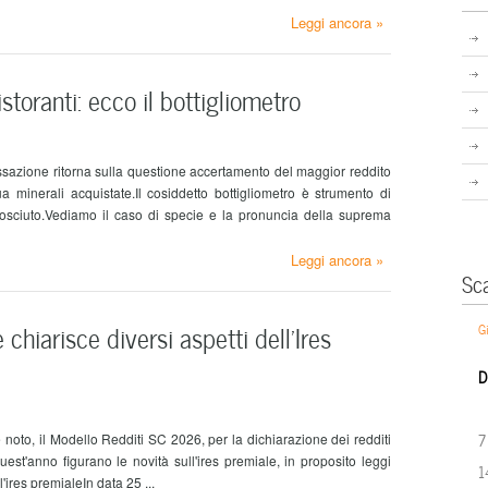
Leggi ancora »
storanti: ecco il bottigliometro
azione ritorna sulla questione accertamento del maggior reddito
qua minerali acquistate.Il cosiddetto bottigliometro è strumento di
nosciuto.Vediamo il caso di specie e la pronuncia della suprema
Leggi ancora »
Sc
chiarisce diversi aspetti dell’Ires
G
D
7
e noto, il Modello Redditi SC 2026, per la dichiarazione dei redditi
st'anno figurano le novità sull'ires premiale, in proposito leggi
1
'ires premialeIn data 25 ...