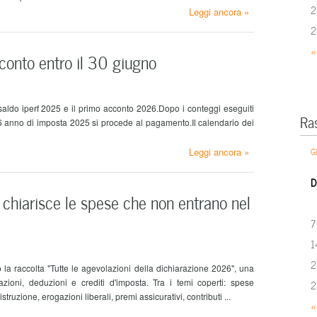
2
Leggi ancora »
2
«
conto entro il 30 giugno
 saldo iperf 2025 e il primo acconto 2026.Dopo i conteggi eseguiti
Ra
6 anno di imposta 2025 si procede al pagamento.Il calendario dei
G
Leggi ancora »
D
 chiarisce le spese che non entrano nel
7
1
2
 la raccolta "Tutte le agevolazioni della dichiarazione 2026", una
zioni, deduzioni e crediti d'imposta. Tra i temi coperti: spese
2
istruzione, erogazioni liberali, premi assicurativi, contributi ...
«