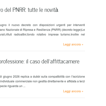
o del PNRR: tutte le novità
gno il nuovo decreto con disposizioni urgenti per interventi
el Piano Nazionale di Ripresa e Resilienza (PNRR) (decreto-legge)Le
urali,rifiuti radioattivi,fondo rotativo imprese turismo.Inoltre nel
Leggi ancora »
professione: il caso dell’affittacamere
i giugno 2026 replica a dubbi sulla compatibilità con l’iscrizione
a individuale commerciale non gestita direttamente e affidata a terzi
pecie riguarda un ...
Leggi ancora »