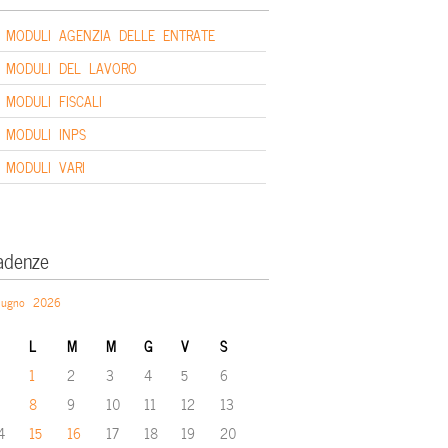
MODULI AGENZIA DELLE ENTRATE
MODULI DEL LAVORO
MODULI FISCALI
MODULI INPS
MODULI VARI
adenze
iugno 2026
L
M
M
G
V
S
1
2
3
4
5
6
8
9
10
11
12
13
4
15
16
17
18
19
20