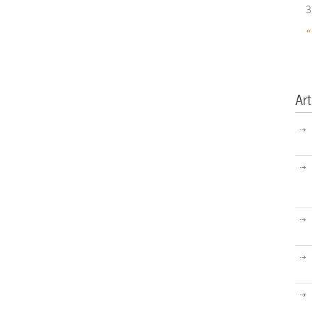
3
«
Art