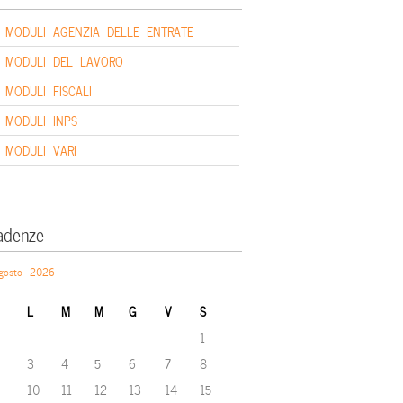
MODULI AGENZIA DELLE ENTRATE
MODULI DEL LAVORO
MODULI FISCALI
MODULI INPS
MODULI VARI
adenze
gosto 2026
L
M
M
G
V
S
1
3
4
5
6
7
8
10
11
12
13
14
15