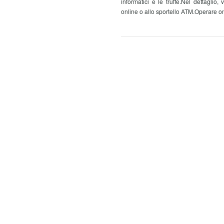
informatici e le truffe.Nel dettagli
online o allo sportello ATM.Operare on 