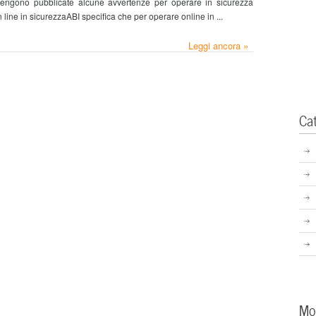
o, vengono pubblicate alcune avvertenze per operare in sicurezza
line in sicurezzaABI specifica che per operare online in ...
Leggi ancora »
Ca
Mo