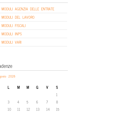
MODULI AGENZIA DELLE ENTRATE
MODULI DEL LAVORO
MODULI FISCALI
MODULI INPS
MODULI VARI
adenze
gosto 2026
L
M
M
G
V
S
1
3
4
5
6
7
8
10
11
12
13
14
15