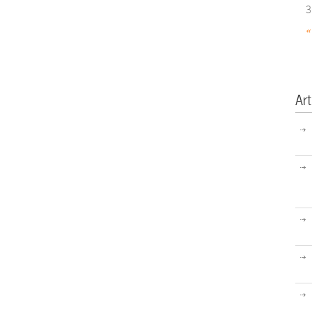
3
«
Art