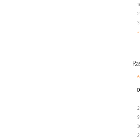
1
2
3
«
Ra
A
D
2
9
1
2